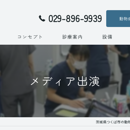
029-896-9939
動物
コンセプト
診療案内
設備
代表あいさつ
メディア出演
メディア出演
茨城県つくば市の動