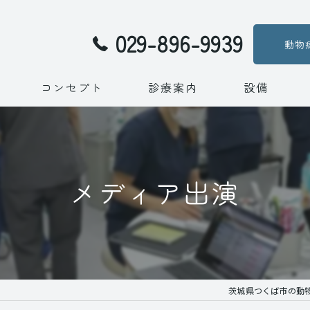
029-896-9939
動物
コンセプト
診療案内
設備
代表あいさつ
メディア出演
メディア出演
茨城県つくば市の動