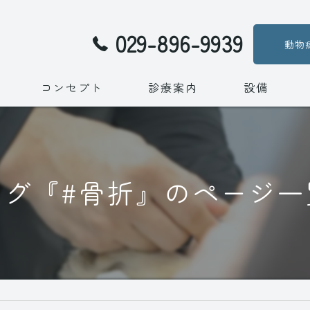
029-896-9939
動物
コンセプト
診療案内
設備
代表あいさつ
メディア出演
タグ『#骨折』のページ一