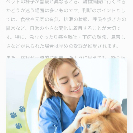
ペットの様子が普段と異なるとき、動物病院に行くべき
かどうか迷う場面は多いものです。判断のポイントとし
ては、食欲や元気の有無、排泄の状態、呼吸や歩き方の
異常など、日常の小さな変化に着目することが大切で
す。特に、急なぐったり感や嘔吐・下痢の頻発、息苦し
さなどが見られた場合は早めの受診が推奨されます。
また、症状が一時的に改善したように見えても、繰り返
す場合や長引く場合は油断せず、動物病院に相談するの
が安心です。実際、夜間や休日に症状が悪化するケース
も多いため、疑問があれば電話で状況を伝え、受診の必
要性を確認しましょう。動物病院では、症状の経過や変
化を詳しく説明することが、的確な診断につながりま
す。
動物病院へ早めに行くべき症状の見極め方