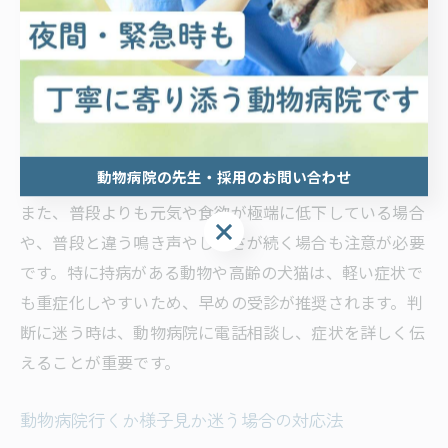
動物病院へ早めに行くべき症状には、明らかな急変や命
に関わるサインがあります。例えば、呼吸が苦しそう、
けいれん、意識がもうろうとしている、出血が止まらな
い、尿が出ない、嘔吐や下痢が何度も続く、などが挙げ
られます。これらは緊急性が高く、すぐに獣医師の診察
が必要です。
動物病院の先生・採用のお問い合わせ
また、普段よりも元気や食欲が極端に低下している場合
動物病院の先生・採用のお問い合わせ
や、普段と違う鳴き声やしぐさが続く場合も注意が必要
です。特に持病がある動物や高齢の犬猫は、軽い症状で
も重症化しやすいため、早めの受診が推奨されます。判
断に迷う時は、動物病院に電話相談し、症状を詳しく伝
えることが重要です。
動物病院行くか様子見か迷う場合の対応法