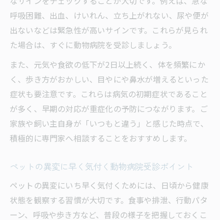
なサインをチェックすることが大切です。例えば、急な
動物病院へ行き過ぎを防ぐ見極めのコツ
呼吸困難、出血、けいれん、立ち上がれない、尿や便が
飼い主が避けたい動物病院でのNG行動
出ないなどは緊急性が高いサインです。これらが見られ
た場合は、すぐに動物病院を受診しましょう。
動物病院で嫌われる飼い主の行動例と注意
点
また、元気や食欲の低下が2日以上続く、体を頻繁にか
動物病院で頻繁に起こるNGマナーを解説
く、歩き方がおかしい、目やにや鼻水が増えるといった
症状も要注意です。これらは病気の初期症状であること
動物病院で避けるべき伝え方とその理由
が多く、早期の対応が重症化の予防につながります。ご
動物病院でトラブルになりやすい行動パタ
家族や飼い主自身が「いつもと違う」と感じた時点で、
ーン
積極的に専門家へ相談することをおすすめします。
動物病院受診時に好まれる飼い主の対応方
法
ペットの異変に早く気付く動物病院受診ポイント
犬や猫の緊急症状を見抜く見分け方
ペットの異変にいち早く気付くためには、日頃から健康
動物病院で緊急受診が必要な症状の特徴
状態を観察する習慣が大切です。食事や排泄、行動パタ
犬猫の緊急症状を動物病院受診の判断材料
ーン、呼吸や歩き方など、普段の様子を把握しておくこ