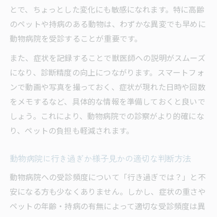
に
とで、ちょっとした変化にも敏感になれます。特に高齢
動物病院で見逃せない症状のサインと対応
のペットや持病のある動物は、わずかな異変でも早めに
法
動物病院を受診することが重要です。
動物病院で注意すべき犬猫の体調異変に注
また、症状を記録することで獣医師への説明がスムーズ
目
になり、診断精度の向上につながります。スマートフォ
動物病院へ急ぐべき症状と様子見の境界線
ンで動画や写真を撮っておく、症状が現れた日時や回数
電話相談で得られる動物病院の安心対応
をメモするなど、具体的な情報を準備しておくと良いで
動物病院の電話相談で受けられるサポート
しょう。これにより、動物病院での診察がより的確にな
内容
り、ペットの負担も軽減されます。
動物病院へ行くか迷う時に役立つ電話相談
動物病院に行き過ぎか様子見かの適切な判断方法
の活用法
動物病院の電話相談24時間無料の活用ポイ
動物病院への受診頻度について「行き過ぎでは？」と不
ント
安になる方も少なくありません。しかし、症状の重さや
ペットの年齢・持病の有無によって適切な受診頻度は異
動物病院での電話相談時の伝え方と注意事