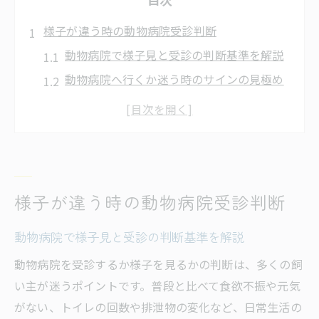
様子が違う時の動物病院受診判断
動物病院で様子見と受診の判断基準を解説
動物病院へ行くか迷う時のサインの見極め
方
ペットの異変に早く気付く動物病院受診ポ
イント
動物病院に行き過ぎか様子見かの適切な判
断方法
様子が違う時の動物病院受診判断
犬猫の体調変化に動物病院を受診するタイ
動物病院で様子見と受診の判断基準を解説
ミング
動物病院で症状を正確に伝えるコツ
動物病院を受診するか様子を見るかの判断は、多くの飼
い主が迷うポイントです。普段と比べて食欲不振や元気
動物病院で症状を伝える際の具体的な伝え
がない、トイレの回数や排泄物の変化など、日常生活の
方