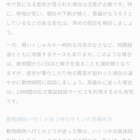
中で気になる症状が見られた場合は注意が必要です。特
動物病院での診察をスムーズにする症状の
に、呼吸が荒い、嘔吐や下痢が続く、意識がもうろうと
説明法
しているなどの急な変化は、早めの受診を検討しましょ
動物病院で症状記録を活用する伝え方のポ
う。
イント
一方、軽いくしゃみや一時的な元気のなさなど、時間経
獣医師に症状を的確に伝える動物病院での
過とともに改善するケースもあります。このような場合
工夫
は、数時間から1日ほど様子を見ることも選択肢となり
動物病院で症状の変化を伝える具体例と注
ますが、症状が悪化したり他の異変が加わった場合は速
意点
やかに動物病院に相談しましょう。見極めに迷った場合
迷った際に動物病院へ行くべき状況とは
は、24時間対応の電話相談サービスを利用するのも有効
動物病院で受診すべきか迷う時の判断ポイ
です。
ント
動物病院へ早めに行くべき症状の見極め方
動物病院へ行くか迷う時のサインの見極め方
動物病院行くか様子見か迷う場合の対応法
動物病院へ行くかどうか迷った際は、いくつかの具体的
犬猫の急変時に動物病院受診を決める基準